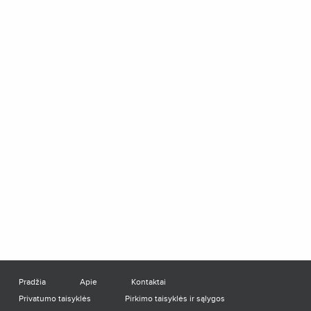
Pradžia
Apie
Kontaktai
Privatumo taisyklės
Pirkimo taisyklės ir sąlygos