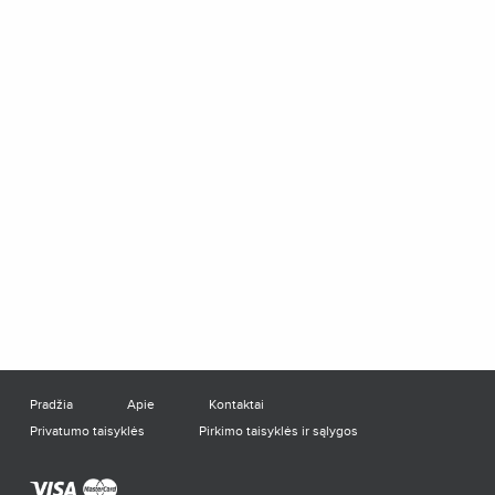
Pradžia
Apie
Kontaktai
Privatumo taisyklės
Pirkimo taisyklės ir sąlygos