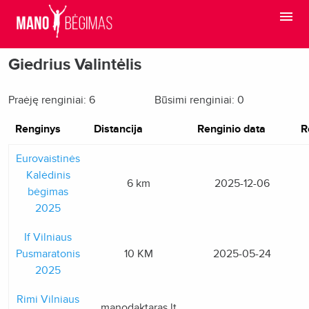
Giedrius Valintėlis
Praėję renginiai: 6
Būsimi renginiai: 0
Renginys
Distancija
Renginio data
R
Eurovaistinės
Kalėdinis
6 km
2025-12-06
bėgimas
2025
If Vilniaus
Pusmaratonis
10 KM
2025-05-24
2025
Rimi Vilniaus
manodaktaras.lt