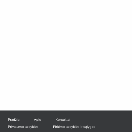
Pradžia
Apie
Kontaktai
Privatumo taisyklės
Pirkimo taisyklės ir sąlygos