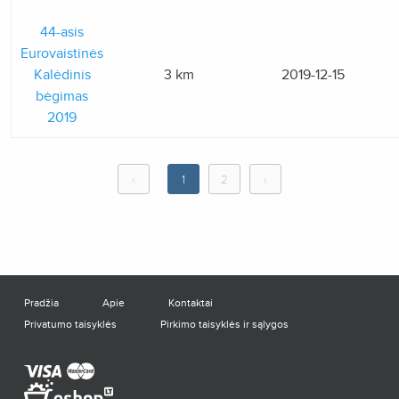
44-asis
Eurovaistinės
Kalėdinis
3 km
2019-12-15
bėgimas
2019
‹
1
2
›
Pradžia
Apie
Kontaktai
Privatumo taisyklės
Pirkimo taisyklės ir sąlygos