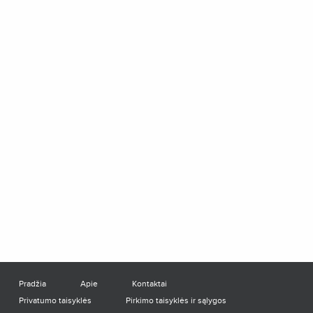
Pradžia
Apie
Kontaktai
Privatumo taisyklės
Pirkimo taisyklės ir sąlygos