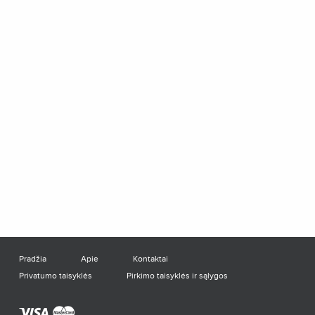
Pradžia
Apie
Kontaktai
Privatumo taisyklės
Pirkimo taisyklės ir sąlygos