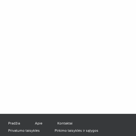
Pradžia
Apie
Kontaktai
Privatumo taisyklės
Pirkimo taisyklės ir sąlygos