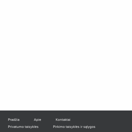
Pradžia
Apie
Kontaktai
Privatumo taisyklės
Pirkimo taisyklės ir sąlygos