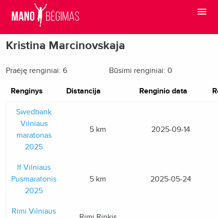
Kristina Marcinovskaja
Praėję renginiai: 6
Būsimi renginiai: 0
Renginys
Distancija
Renginio data
R
Swedbank
Vilniaus
5 km
2025-09-14
maratonas
2025
If Vilniaus
Pusmaratonis
5 km
2025-05-24
2025
Rimi Vilniaus
Rimi Rinkis