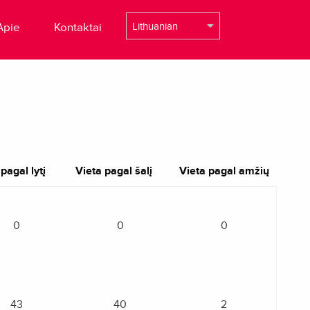
Apie
Kontaktai
pagal lytį
Vieta pagal šalį
Vieta pagal amžių
0
0
0
43
40
2