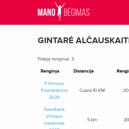
GINTARĖ ALČAUSKAIT
Praėję renginiai: 3
Renginys
Distancija
Rengi
If Vilniaus
Pusmaratonis
Cupra 10 KM
20
2026
Swedbank
Vilniaus
5 km
20
maratonas