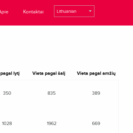
Apie
Kontaktai
pagal lytį
Vieta pagal šalį
Vieta pagal amžių
350
835
389
1028
1962
669