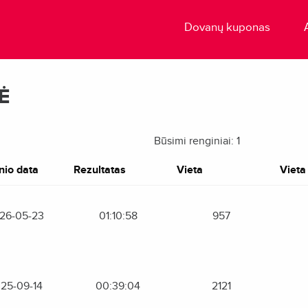
Dovanų kuponas
Ė
Būsimi renginiai: 1
nio data
Rezultatas
Vieta
Vieta 
26-05-23
01:10:58
957
25-09-14
00:39:04
2121