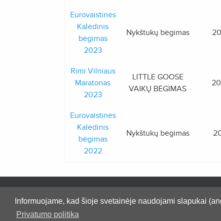
Eurovaistinės
Kalėdinis
Nykštukų bėgimas
20
bėgimas
2023
Rimi Vilniaus
LITTLE GOOSE
Maratonas
20
VAIKŲ BĖGIMAS
2023
Eurovaistinės
Kalėdinis
Nykštukų bėgimas
20
bėgimas
2022
Pradžia
Apie
Kontaktai
P
Informuojame, kad šioje svetainėje naudojami slapukai (ang
Pirkimo taisyklės ir sąlygos
Privatumo politika