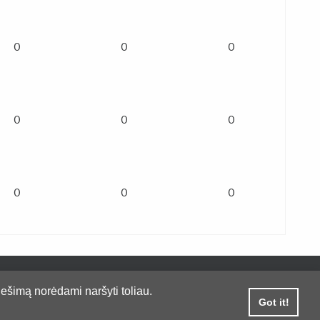
0
0
0
0
0
0
0
0
0
ešimą norėdami naršyti toliau.
Got it!