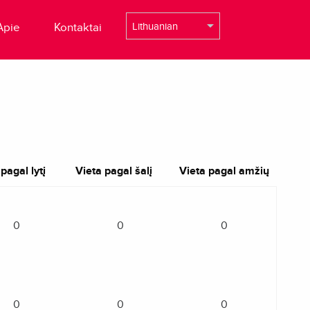
Apie
Kontaktai
pagal lytį
Vieta pagal šalį
Vieta pagal amžių
0
0
0
0
0
0