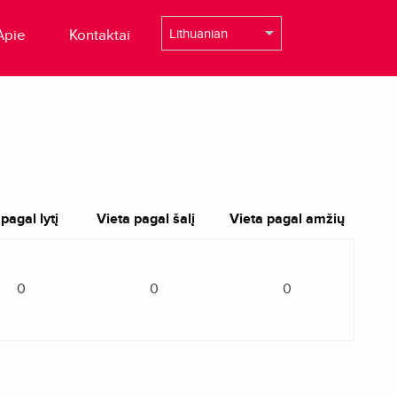
Apie
Kontaktai
pagal lytį
Vieta pagal šalį
Vieta pagal amžių
0
0
0