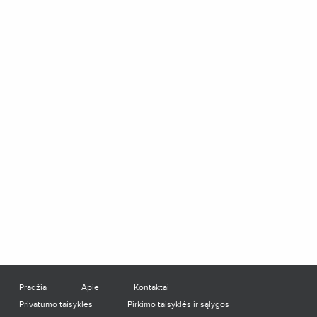
Pradžia
Apie
Kontaktai
Privatumo taisyklės
Pirkimo taisyklės ir sąlygos