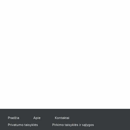
Pradžia
Apie
Kontaktai
Privatumo taisyklės
Pirkimo taisyklės ir sąlygos