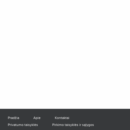
Pradžia
Apie
Kontaktai
Privatumo taisyklės
Pirkimo taisyklės ir sąlygos