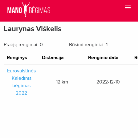
Laurynas Viškelis
Praėję renginiai: 0
Būsimi renginiai: 1
Renginys
Distancija
Renginio data
R
Eurovaistinės
Kalėdinis
12 km
2022-12-10
bėgimas
2022