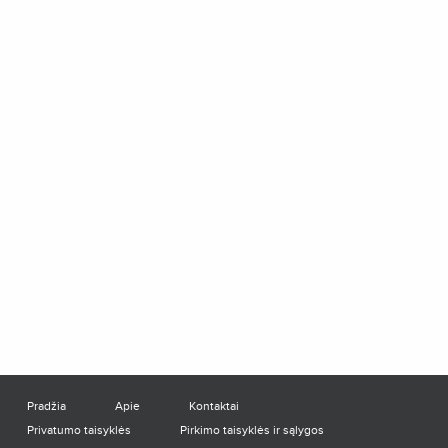
Pradžia
Apie
Kontaktai
Privatumo taisyklės
Pirkimo taisyklės ir sąlygos