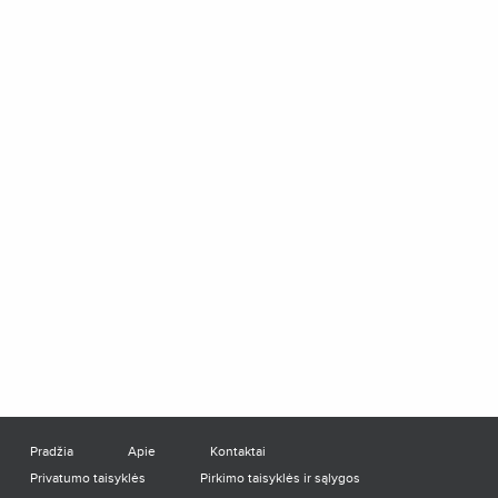
Pradžia
Apie
Kontaktai
Privatumo taisyklės
Pirkimo taisyklės ir sąlygos