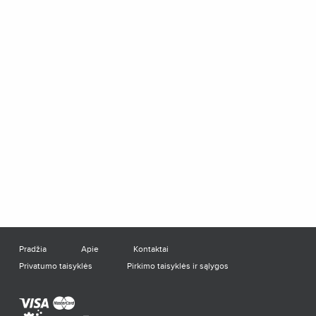
Pradžia
Apie
Kontaktai
Privatumo taisyklės
Pirkimo taisyklės ir sąlygos