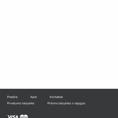
Pradžia
Apie
Kontaktai
Privatumo taisyklės
Pirkimo taisyklės ir sąlygos