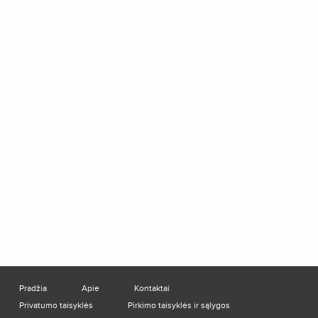
Pradžia
Apie
Kontaktai
Privatumo taisyklės
Pirkimo taisyklės ir sąlygos