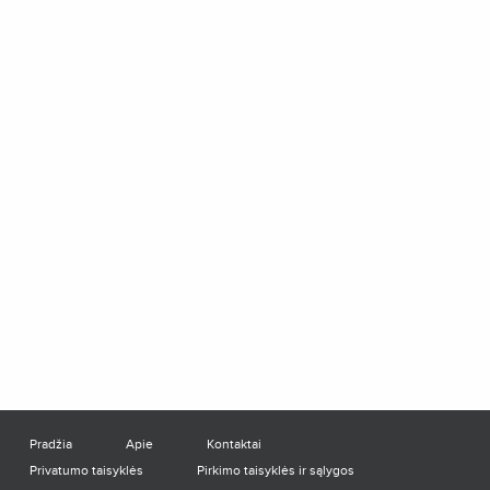
Pradžia
Apie
Kontaktai
Privatumo taisyklės
Pirkimo taisyklės ir sąlygos