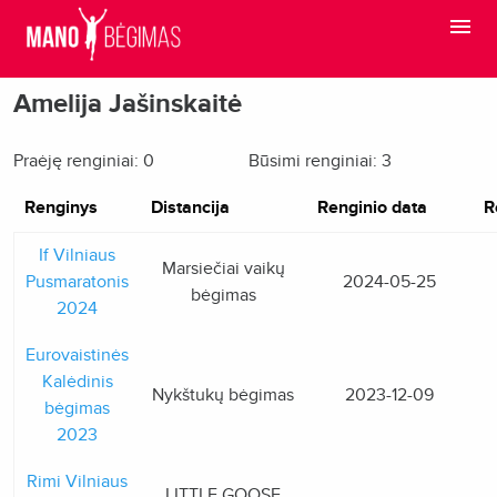
Amelija Jašinskaitė
Praėję renginiai: 0
Būsimi renginiai: 3
Renginys
Distancija
Renginio data
R
If Vilniaus
Marsiečiai vaikų
Pusmaratonis
2024-05-25
bėgimas
2024
Eurovaistinės
Kalėdinis
Nykštukų bėgimas
2023-12-09
bėgimas
2023
Rimi Vilniaus
LITTLE GOOSE