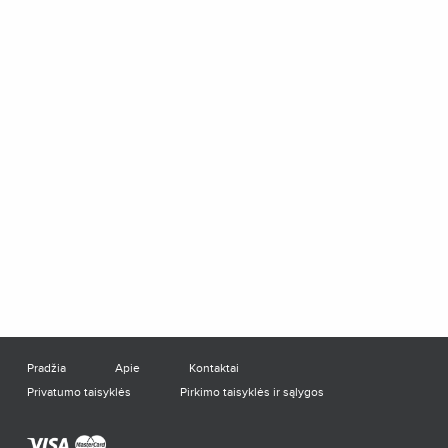
Pradžia
Apie
Kontaktai
Privatumo taisyklės
Pirkimo taisyklės ir sąlygos