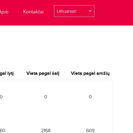
Apie
Kontaktai
al lytį
Vieta pagal šalį
Vieta pagal amžių
0
0
0
160
2168
609