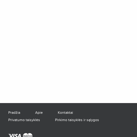
Pradžia
Apie
Kontaktai
Privatumo taisyklės
Pirkimo taisyklės ir sąlygos