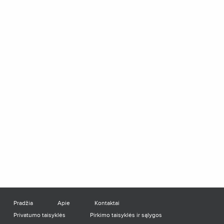
Pradžia
Apie
Kontaktai
Privatumo taisyklės
Pirkimo taisyklės ir sąlygos