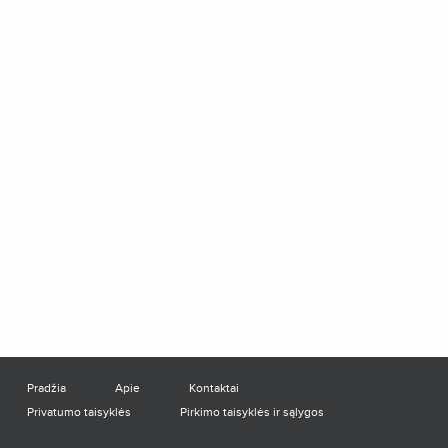
Pradžia
Apie
Kontaktai
Privatumo taisyklės
Pirkimo taisyklės ir sąlygos