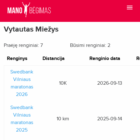
Vytautas Miežys
Praėję renginiai: 7
Būsimi renginiai: 2
Renginys
Distancija
Renginio data
R
Swedbank
Vilniaus
10K
2026-09-13
maratonas
2026
Swedbank
Vilniaus
10 km
2025-09-14
maratonas
2025