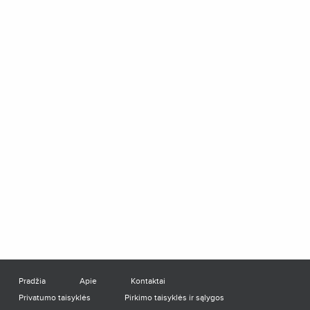
Pradžia
Apie
Kontaktai
Privatumo taisyklės
Pirkimo taisyklės ir sąlygos