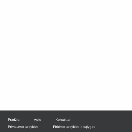
Pradžia
Apie
Kontaktai
Privatumo taisyklės
Pirkimo taisyklės ir sąlygos