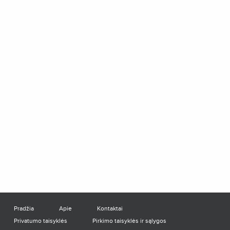
Pradžia
Apie
Kontaktai
Privatumo taisyklės
Pirkimo taisyklės ir sąlygos