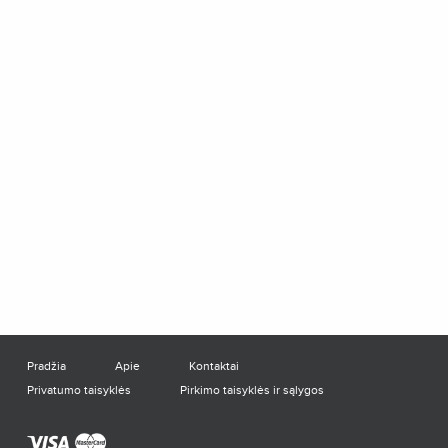
Pradžia
Apie
Kontaktai
Privatumo taisyklės
Pirkimo taisyklės ir sąlygos