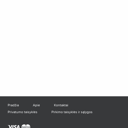
Pradžia
Apie
Kontaktai
Privatumo taisyklės
Pirkimo taisyklės ir sąlygos