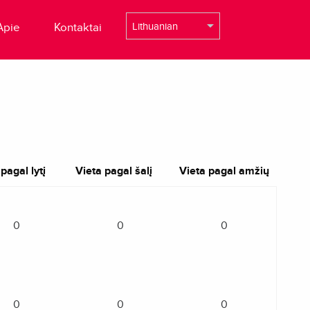
Apie
Kontaktai
pagal lytį
Vieta pagal šalį
Vieta pagal amžių
0
0
0
0
0
0