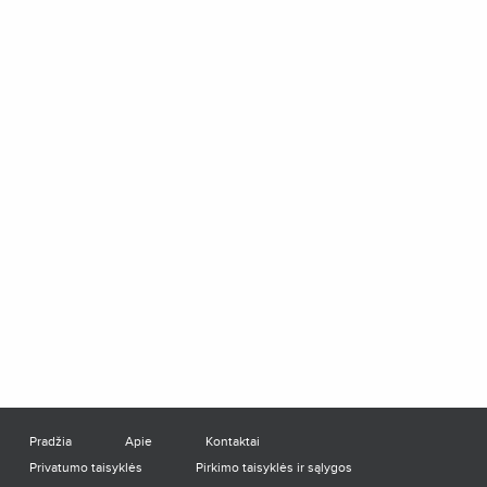
Pradžia
Apie
Kontaktai
Privatumo taisyklės
Pirkimo taisyklės ir sąlygos