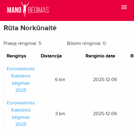
Rūta Norkūnaitė
Praėję renginiai: 5
Būsimi renginiai: 0
Renginys
Distancija
Renginio data
R
Eurovaistinės
Kalėdinis
6 km
2025-12-06
bėgimas
2025
Eurovaistinės
Kalėdinis
3 km
2025-12-06
bėgimas
2025