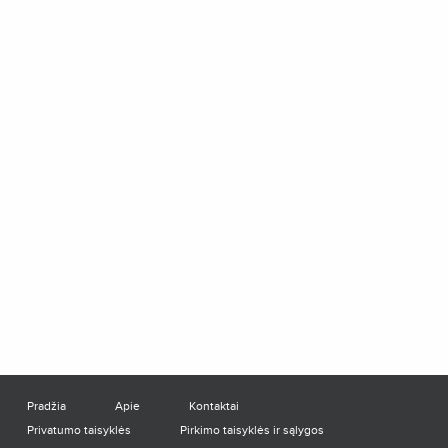
Pradžia
Apie
Kontaktai
Privatumo taisyklės
Pirkimo taisyklės ir sąlygos