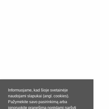
Informuojame, kad šioje svetainėje
naudojami slapukai (angl. cookies).
Pažymėkite savo pasirinkimą arba
ignoruokite pranešimą norėdami naršyti