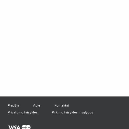
Pradžia
Apie
Kontaktai
Privatumo taisyklės
Pirkimo taisyklės ir sąlygos