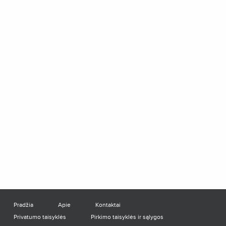
Pradžia
Apie
Kontaktai
Privatumo taisyklės
Pirkimo taisyklės ir sąlygos