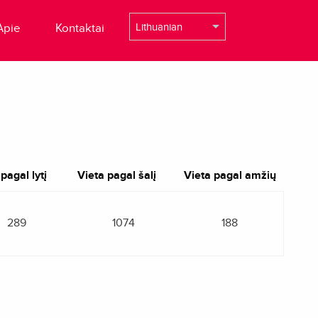
Apie
Kontaktai
pagal lytį
Vieta pagal šalį
Vieta pagal amžių
289
1074
188