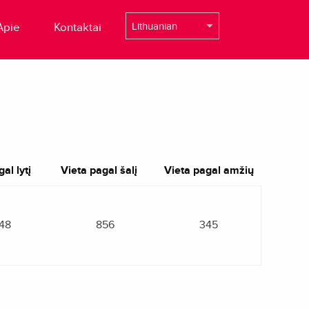
Apie
Kontaktai
al lytį
Vieta pagal šalį
Vieta pagal amžių
48
856
345