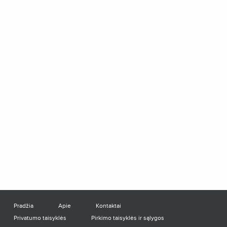
Pradžia
Apie
Kontaktai
Privatumo taisyklės
Pirkimo taisyklės ir sąlygos