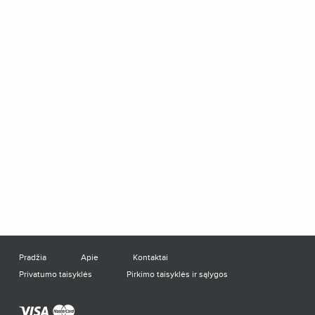
Pradžia
Apie
Kontaktai
Privatumo taisyklės
Pirkimo taisyklės ir sąlygos