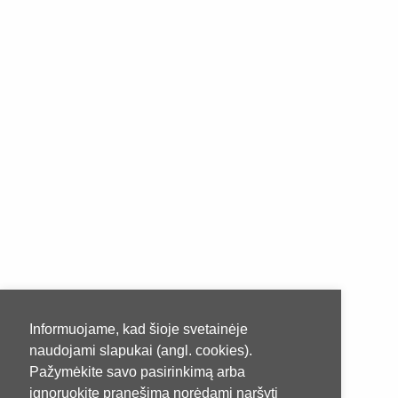
Informuojame, kad šioje svetainėje
naudojami slapukai (angl. cookies).
Pažymėkite savo pasirinkimą arba
ignoruokite pranešimą norėdami naršyti