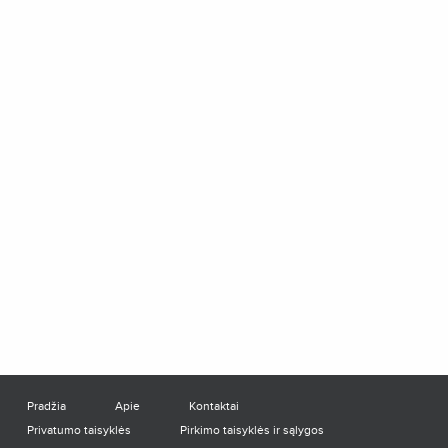
Pradžia
Apie
Kontaktai
Privatumo taisyklės
Pirkimo taisyklės ir sąlygos