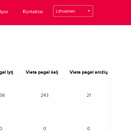
Apie
Kontaktai
al lytį
Vieta pagal šalį
Vieta pagal amžių
58
243
21
0
0
0