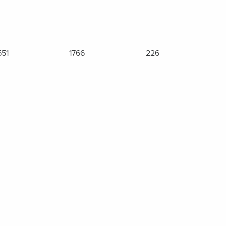
551
1766
226