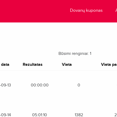
Dovanų kuponas
Būsimi renginiai: 1
 data
Rezultatas
Vieta
Vieta pag
-09-13
00:00:00
0
-09-14
05:01:10
1382
2