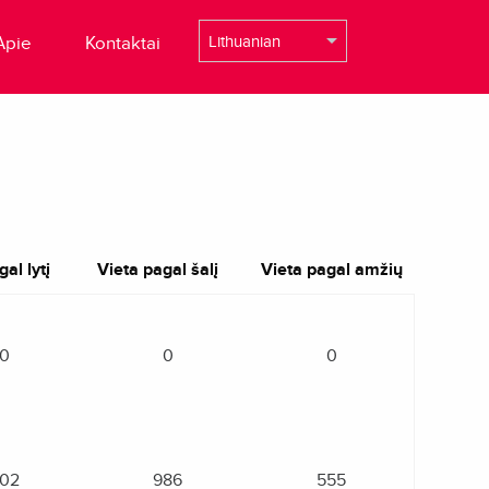
Apie
Kontaktai
al lytį
Vieta pagal šalį
Vieta pagal amžių
0
0
0
02
986
555