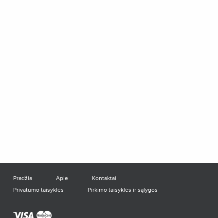
Pradžia
Apie
Kontaktai
Privatumo taisyklės
Pirkimo taisyklės ir sąlygos