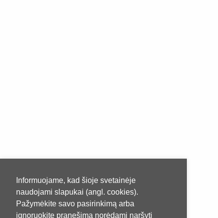
Informuojame, kad šioje svetainėje
naudojami slapukai (angl. cookies).
Pažymėkite savo pasirinkimą arba
ignoruokite pranešimą norėdami naršyti