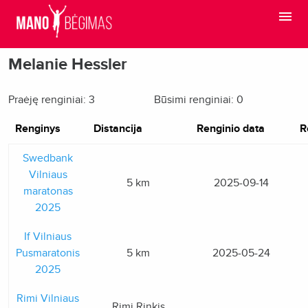
Melanie Hessler
Praėję renginiai: 3
Būsimi renginiai: 0
Renginys
Distancija
Renginio data
R
Swedbank
Vilniaus
5 km
2025-09-14
maratonas
2025
If Vilniaus
Pusmaratonis
5 km
2025-05-24
2025
Rimi Vilniaus
Rimi Rinkis