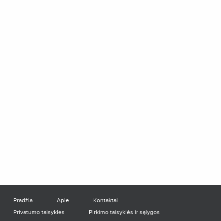
Pradžia
Apie
Kontaktai
Privatumo taisyklės
Pirkimo taisyklės ir sąlygos