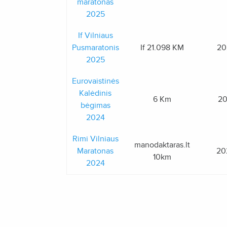
maratonas
2025
If Vilniaus
Pusmaratonis
If 21.098 KM
20
2025
Eurovaistinės
Kalėdinis
6 Km
20
bėgimas
2024
Rimi Vilniaus
manodaktaras.lt
Maratonas
20
10km
2024