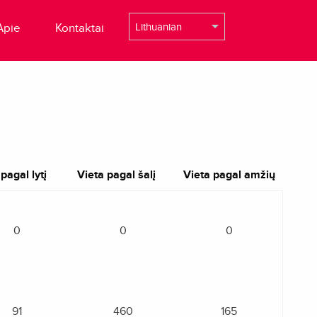
Apie
Kontaktai
pagal lytį
Vieta pagal šalį
Vieta pagal amžių
0
0
0
91
460
165