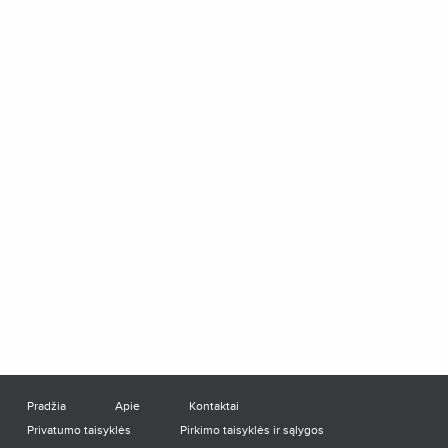
Pradžia
Apie
Kontaktai
Privatumo taisyklės
Pirkimo taisyklės ir sąlygos