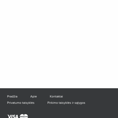
Pradžia
Apie
Kontaktai
Privatumo taisyklės
Pirkimo taisyklės ir sąlygos