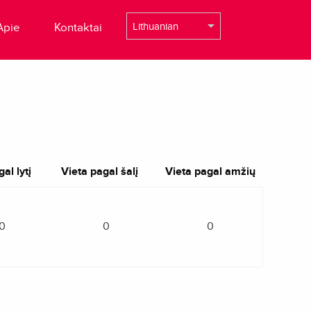
Apie
Kontaktai
al lytį
Vieta pagal šalį
Vieta pagal amžių
0
0
0