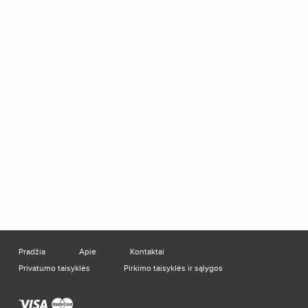
Pradžia
Apie
Kontaktai
Privatumo taisyklės
Pirkimo taisyklės ir sąlygos