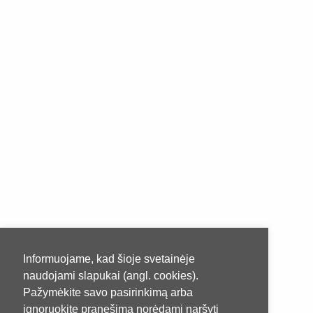
Informuojame, kad šioje svetainėje
naudojami slapukai (angl. cookies).
Pažymėkite savo pasirinkimą arba
ignoruokite pranešimą norėdami naršyti